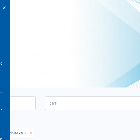
ic
e
s
:
IT Architektur
r