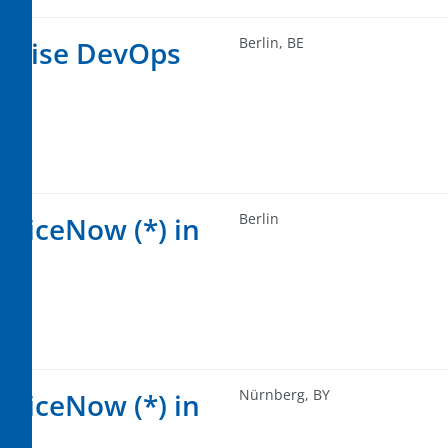
Berlin, BE
remise DevOps
Berlin
rviceNow (*) in
Nürnberg, BY
rviceNow (*) in