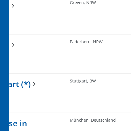
Greven, NRW
(*)
Paderborn, NRW
(*)
Stuttgart, BW
tgart (*)
München, Deutschland
house in