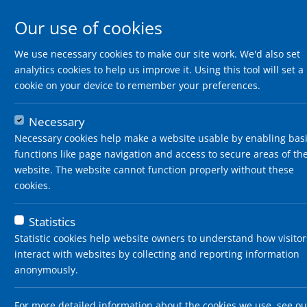
Our use of cookies
We use necessary cookies to make our site work. We'd also set
analytics cookies to help us improve it. Using this tool will set a
cookie on your device to remember your preferences.
Necessary
Necessary cookies help make a website usable by enabling bas
functions like page navigation and access to secure areas of th
website. The website cannot function properly without these
cookies.
Statistics
Statistic cookies help website owners to understand how visitor
interact with websites by collecting and reporting information
Ihre Suchanfrage
anonymously.
und
Innerhalb des Umkreises:
100 km
Berufsfeld
For more detailed information about the cookies we use, see ou