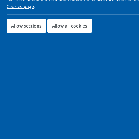
Cookies page
.
Ihre Suche ergab
33
Jobs
Allow sections
Allow all cookies
IT Netzwerk Architekt 
Job-ID:
34241
Job veröffentlicht am:
06-08-2026
IT Netzwerk Engineer 
Job-ID:
34240
Job veröffentlicht am:
06-08-2026