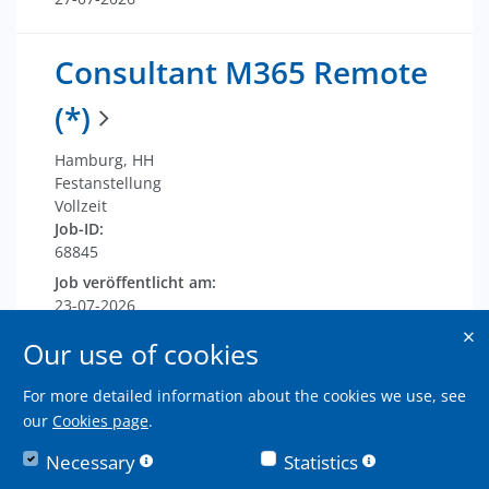
Consultant M365 Remote
(*)
Hamburg, HH
Festanstellung
Vollzeit
Job-ID:
68845
Job veröffentlicht am:
23-07-2026
Our use of cookies
Consultant M365 Remote
For more detailed information about the cookies we use, see
(*)
our
Cookies page
.
Necessary
Statistics
Dortmund, NRW