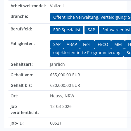
Arbeitszeitmodel:
Vollzeit
Branche:
Öffentliche Verwaltung, Verteidigung; 
Berufsfeld:
ERP Spezialist
SAP
Softwareentwi
Fähigkeiten:
SAP
ABAP
Fiori
FI/CO
MM
H
objektorientierte Programmierung
Sc
Gehaltsart:
Jährlich
Gehalt von:
€55,000.00 EUR
Gehalt bis:
€80,000.00 EUR
Ort:
Neuss, NRW
Job
12-03-2026
veröffentlicht:
Job-ID:
60521