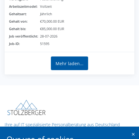
Arbeitszeitmodel:
Vollzeit
Gehaltsart:
Jährlich
Gehalt von:
€70,000.00 EUR
Gehalt bis:
€85,000.00 EUR
Job veröffentlicht:
28-07-2026
Job-ID:
51595
Mehr laden...
Ihre auf IT spezialisierte Personalberatung aus Deutschland
Contact us