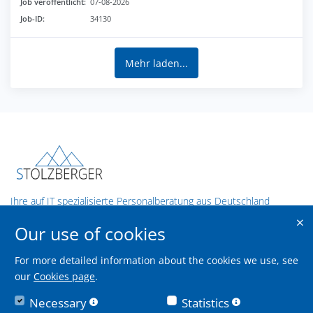
Job veröffentlicht:
07-08-2026
Job-ID:
34130
Mehr laden...
Ihre auf IT spezialisierte Personalberatung aus Deutschland
Our use of cookies
Contact us
Stolzberger GmbH
For more detailed information about the cookies we use, see
our
Cookies page
.
Theodor-Heuss-Straße 9,
70174 Stuttgart
Necessary
Statistics
info@stolzberger.de