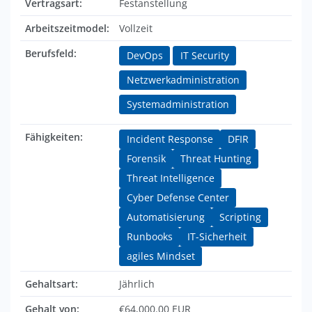
Vertragsart:
Festanstellung
Arbeitszeitmodel:
Vollzeit
Berufsfeld:
DevOps
IT Security
Netzwerkadministration
Systemadministration
Fähigkeiten:
Incident Response
DFIR
Forensik
Threat Hunting
Threat Intelligence
Cyber Defense Center
Automatisierung
Scripting
Runbooks
IT-Sicherheit
agiles Mindset
Gehaltsart:
Jährlich
Gehalt von:
€64,000.00 EUR