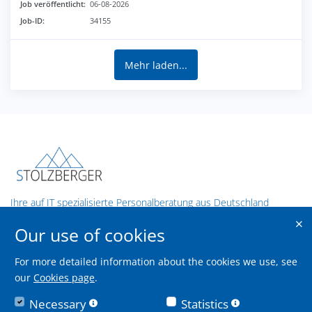
Job veröffentlicht:
06-08-2026
Job-ID:
34155
Mehr laden...
Ihre auf IT spezialisierte Personalberatung aus Deutschland
Our use of cookies
Contact us
Stolzberger GmbH
For more detailed information about the cookies we use, see
our
Cookies page
.
Theodor-Heuss-Straße 9,
70174 Stuttgart
Necessary
Statistics
info@stolzberger.de