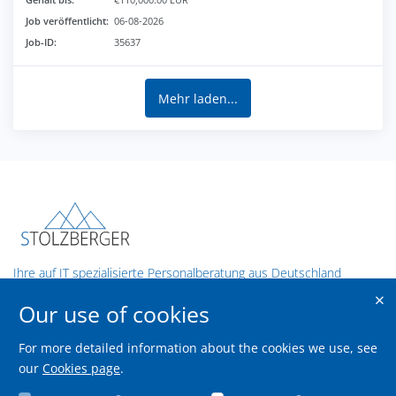
Job veröffentlicht:
06-08-2026
Job-ID:
35637
Mehr laden...
Ihre auf IT spezialisierte Personalberatung aus Deutschland
Our use of cookies
Contact us
Stolzberger GmbH
For more detailed information about the cookies we use, see
our
Cookies page
.
Theodor-Heuss-Straße 9,
70174 Stuttgart