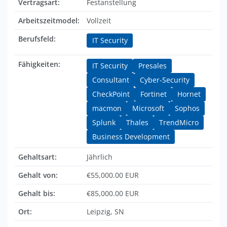
Vertragsart:
Festanstellung
Arbeitszeitmodel:
Vollzeit
Berufsfeld:
IT Security
Fähigkeiten:
IT Security
Presales
Consultant
Cyber-Security
CheckPoint
Fortinet
Hornet
macmon
Microsoft
Sophos
Splunk
Thales
TrendMicro
Business Development
Gehaltsart:
Jährlich
Gehalt von:
€55,000.00 EUR
Gehalt bis:
€85,000.00 EUR
Ort:
Leipzig, SN