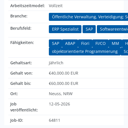
Arbeitszeitmodel:
Vollzeit
Branche:
Öffentliche Verwaltung, Verteidigung; 
Berufsfeld:
ERP Spezialist
SAP
Softwareentwi
Fähigkeiten:
SAP
ABAP
Fiori
FI/CO
MM
H
objektorientierte Programmierung
Sc
Gehaltsart:
Jährlich
Gehalt von:
€40,000.00 EUR
Gehalt bis:
€60,000.00 EUR
Ort:
Neuss, NRW
Job
12-05-2026
veröffentlicht:
Job-ID:
64811