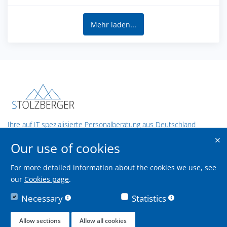
Mehr laden...
Ihre auf IT spezialisierte Personalberatung aus Deutschland
Our use of cookies
Contact us
Stolzberger GmbH
For more detailed information about the cookies we use, see
our
Cookies page
.
Theodor-Heuss-Straße 9,
70174 Stuttgart
Necessary
Statistics
info@stolzberger.de
0711 - 400 999 70
Allow sections
Allow all cookies