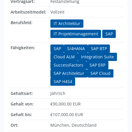
Vertragsart:
Festanstellung
Arbeitszeitmodel:
Vollzeit
Berufsfeld:
IT Architektur
IT Projektmanagement
SAP
Fähigkeiten:
SAP
S/4HANA
SAP BTP
Cloud ALM
Integration Suite
SuccessFactors
SAP ERP
SAP Architektur
SAP Cloud
SAP H4S4
Gehaltsart:
Jährlich
Gehalt von:
€90,000.00 EUR
Gehalt bis:
€107,000.00 EUR
Ort:
München, Deutschland