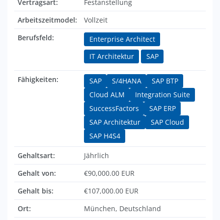
Vertragsart:
Festanstellung
Arbeitszeitmodel:
Vollzeit
Berufsfeld:
Enterprise Architect
IT Architektur
SAP
Fähigkeiten:
SAP
S/4HANA
SAP BTP
Cloud ALM
Integration Suite
SuccessFactors
SAP ERP
SAP Architektur
SAP Cloud
SAP H4S4
Gehaltsart:
Jährlich
Gehalt von:
€90,000.00 EUR
Gehalt bis:
€107,000.00 EUR
Ort:
München, Deutschland